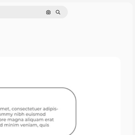
Buscar por imagen
Buscar