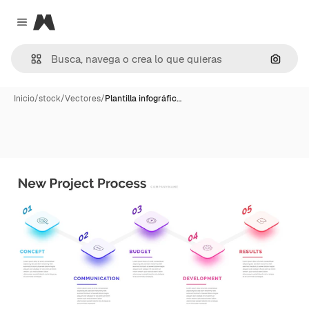
Magnific
Close menu
Buscar
Inicio
/
stock
/
Vectores
/
Plantilla infográfic…