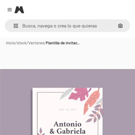
Magnific
Close menu
Buscar
Inicio
/
stock
/
Vectores
/
Plantilla de invitac…