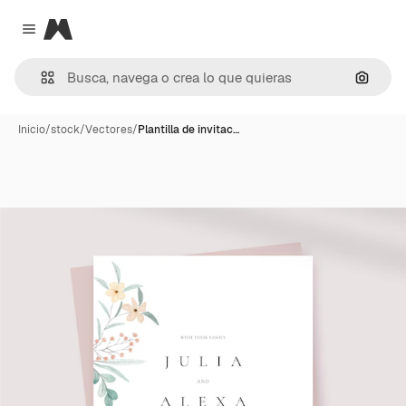
Magnific
Close menu
Buscar
Inicio
/
stock
/
Vectores
/
Plantilla de invitac…