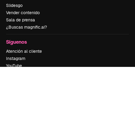
Slidesgo
Vender contenido
Sala de prensa
¿Buscas magnific.ai?
Síguenos
Atención al cliente
Instagram
YouTube
LinkedIn
TikTok
Discord
X
Reddit
Copyright © 2010-
2026
Freepik Company S.L.U.
Todos los derechos
reservados
.