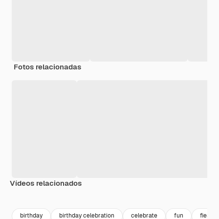
Fotos relacionadas
Vídeos relacionados
Premium
Premium
Premium
Premium
birthday
birthday celebration
celebrate
fun
fiesta 