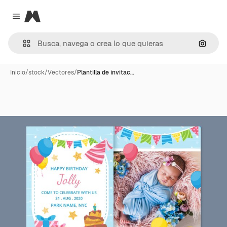
Magnific
Close menu
Buscar
Inicio
/
stock
/
Vectores
/
Plantilla de invitac…