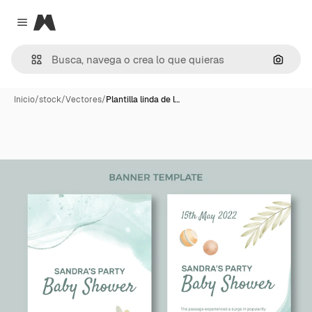
Magnific
Close menu
Buscar
Inicio
/
stock
/
Vectores
/
Plantilla linda de l…