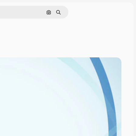
Buscar por imagen
Buscar