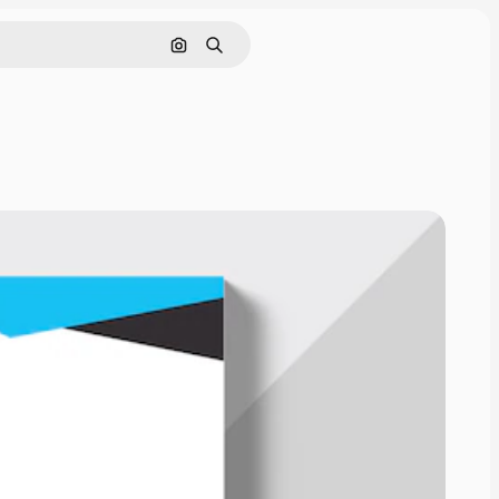
Buscar por imagen
Buscar