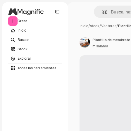
Crear
Inicio
/
stock
/
Vectores
/
Plantil
Inicio
Buscar
Plantilla de membrete 
m.salama
Stock
Explorar
Todas las herramientas