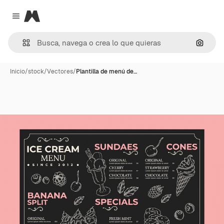
Magnific
Close menu
Buscar
Inicio
/
stock
/
Vectores
/
Plantilla de menú de…