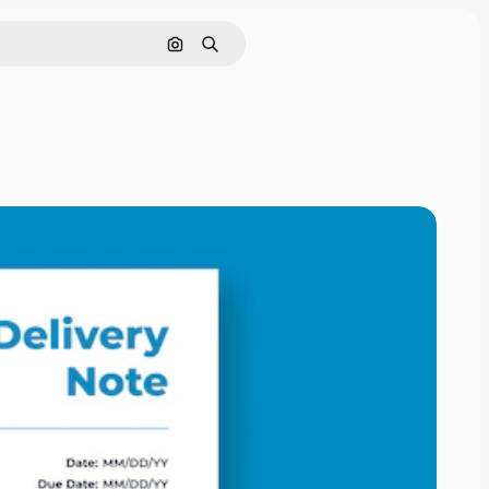
Buscar por imagen
Buscar