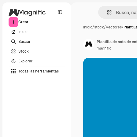
Crear
Inicio
/
stock
/
Vectores
/
Plantil
Inicio
Buscar
Plantilla de nota de e
magnific
Stock
Explorar
Todas las herramientas