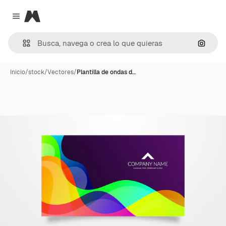
Magnific
Close menu
Buscar
Inicio
/
stock
/
Vectores
/
Plantilla de ondas d…