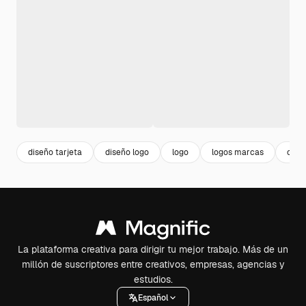
diseño tarjeta
diseño logo
logo
logos marcas
corp
La plataforma creativa para dirigir tu mejor trabajo. Más de un
millón de suscriptores entre creativos, empresas, agencias y
estudios.
Español