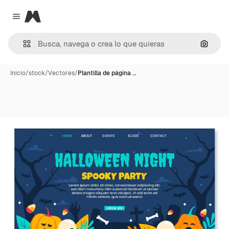
Magnific
Close menu
Buscar
Inicio
/
stock
/
Vectores
/
Plantilla de página …