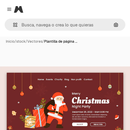
Magnific
Close menu
Buscar
Inicio
/
stock
/
Vectores
/
Plantilla de página …