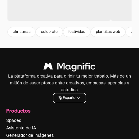
christmas
celebrate
festividad
plantillas web
pagi
La plataforma creativa para dirigir tu mejor trabajo. Más de un
millón de suscriptores entre creativos, empresas, agencias y
estudios.
Español
Productos
Spaces
Asistente de IA
Generador de imágenes