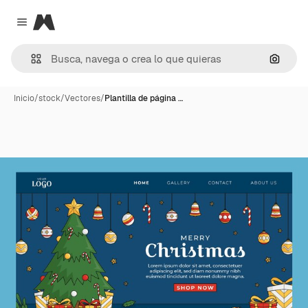
Magnific
Close menu
Buscar
Inicio
/
stock
/
Vectores
/
Plantilla de página …