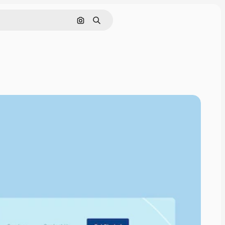
Buscar por imagen
Buscar