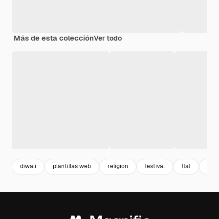
Más de esta colección
Ver todo
diwali
plantillas web
religion
festival
flat
cele