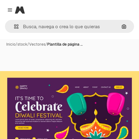
Magnific
Close menu
Buscar
Inicio
/
stock
/
Vectores
/
Plantilla de página …