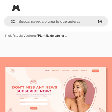
Magnific
Close menu
Buscar
Inicio
/
stock
/
Vectores
/
Plantilla de página …