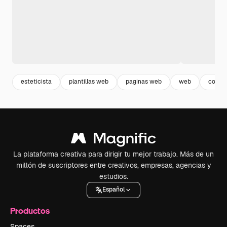
esteticista
plantillas web
paginas web
web
cosme
La plataforma creativa para dirigir tu mejor trabajo. Más de un
millón de suscriptores entre creativos, empresas, agencias y
estudios.
Español
Productos
Spaces