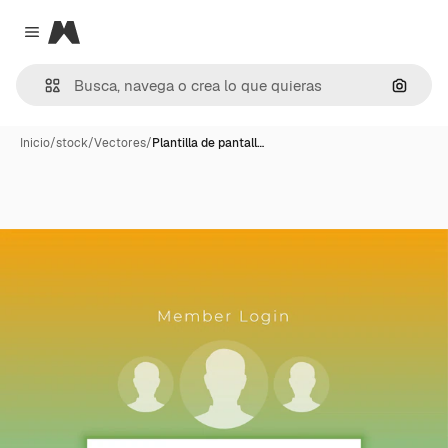
Magnific
Close menu
Buscar
Inicio
/
stock
/
Vectores
/
Plantilla de pantall…