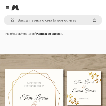
Magnific
Close menu
Buscar
Inicio
/
stock
/
Vectores
/
Plantilla de papeler…