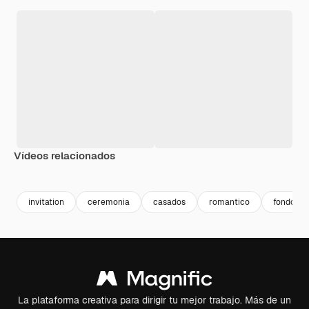
Vídeos relacionados
Premium
Premium
Generado por IA
Premium
Premium
invitation
ceremonia
casados
romantico
fondo ro
La plataforma creativa para dirigir tu mejor trabajo. Más de un