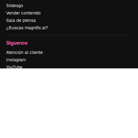
Slidesgo
Vender contenido
Sala de prensa
¿Buscas magnific.ai?
Síguenos
Atención al cliente
Instagram
YouTube
LinkedIn
TikTok
Discord
X
Reddit
Copyright © 2010-
2026
Freepik Company S.L.U.
Todos los derechos
reservados
.