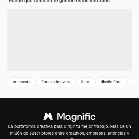
Puede que también te gusten estos vectores
primavera
flores primavera
floral
diseño floral
bot
La plataforma creativa para dirigir tu mejor trabajo. Más de un
millón de suscriptores entre creativos, empresas, agencias y