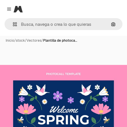
Magnific
Close menu
Buscar
Inicio
/
stock
/
Vectores
/
Plantilla de photoca…