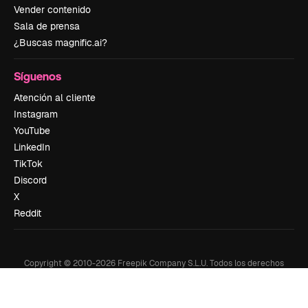
Vender contenido
Sala de prensa
¿Buscas magnific.ai?
Síguenos
Atención al cliente
Instagram
YouTube
LinkedIn
TikTok
Discord
X
Reddit
Copyright © 2010-
2026
Freepik Company S.L.U.
Todos los derechos
reservados
.