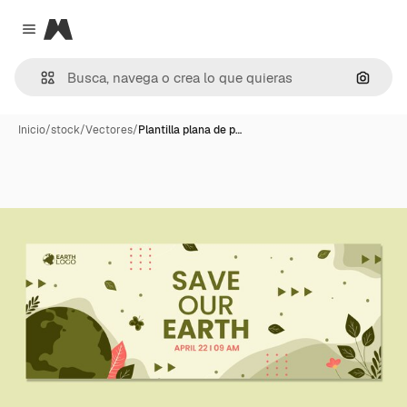
Magnific
Close menu
Buscar
Inicio
/
stock
/
Vectores
/
Plantilla plana de p…