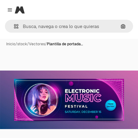
Magnific
Close menu
Buscar
Inicio
/
stock
/
Vectores
/
Plantilla de portada…