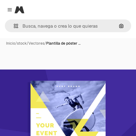
Magnific
Close menu
Buscar
Inicio
/
stock
/
Vectores
/
Plantilla de póster …