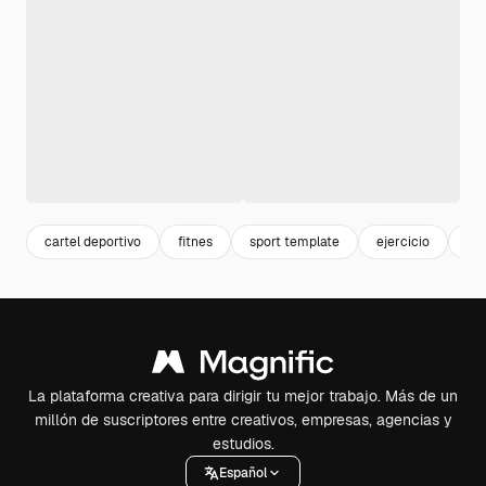
cartel deportivo
fitnes
sport template
ejercicio
de
La plataforma creativa para dirigir tu mejor trabajo. Más de un
millón de suscriptores entre creativos, empresas, agencias y
estudios.
Español