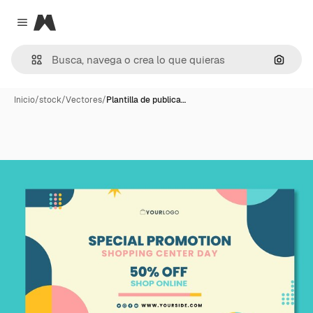
Magnific
Close menu
Buscar
Inicio
/
stock
/
Vectores
/
Plantilla de publica…