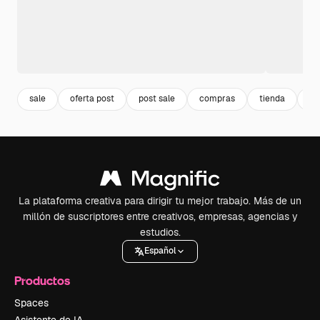
sale
oferta post
post sale
compras
tienda
sh
La plataforma creativa para dirigir tu mejor trabajo. Más de un
millón de suscriptores entre creativos, empresas, agencias y
estudios.
Español
Productos
Spaces
Asistente de IA