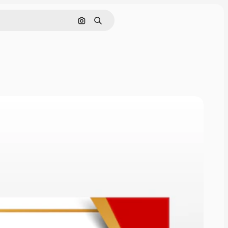
Buscar por imagen
Buscar