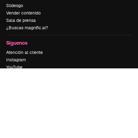
Slidesgo
Vender contenido
Sala de prensa
¿Buscas magnific.ai?
Síguenos
Atención al cliente
Instagram
YouTube
LinkedIn
TikTok
Discord
X
Reddit
Copyright © 2010-
2026
Freepik Company S.L.U.
Todos los derechos
reservados
.