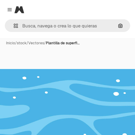
Magnific
Close menu
Buscar
Inicio
/
stock
/
Vectores
/
Plantilla de superfi…