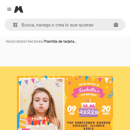
Magnific
Close menu
Buscar
Inicio
/
stock
/
Vectores
/
Plantilla de tarjeta…