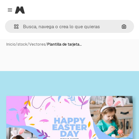
Magnific
Close menu
Buscar
Inicio
/
stock
/
Vectores
/
Plantilla de tarjeta…