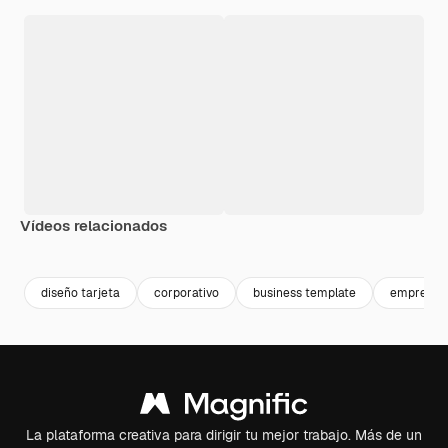
Vídeos relacionados
Premium
Premium
Premium
Premium
diseño tarjeta
corporativo
business template
empresa
La plataforma creativa para dirigir tu mejor trabajo. Más de un