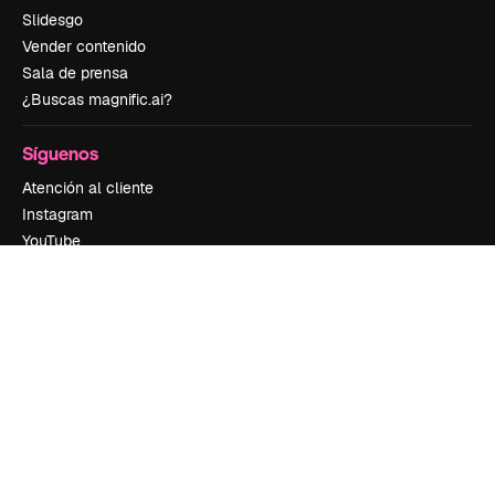
Slidesgo
Vender contenido
Sala de prensa
¿Buscas magnific.ai?
Síguenos
Atención al cliente
Instagram
YouTube
LinkedIn
TikTok
Discord
X
Reddit
Copyright © 2010-
2026
Freepik Company S.L.U.
Todos los derechos
reservados
.