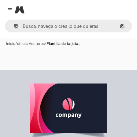
Magnific
Close menu
Buscar
Inicio
/
stock
/
Vectores
/
Plantilla de tarjeta…