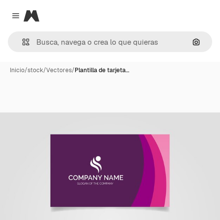
Magnific
Close menu
Buscar
Inicio
/
stock
/
Vectores
/
Plantilla de tarjeta…