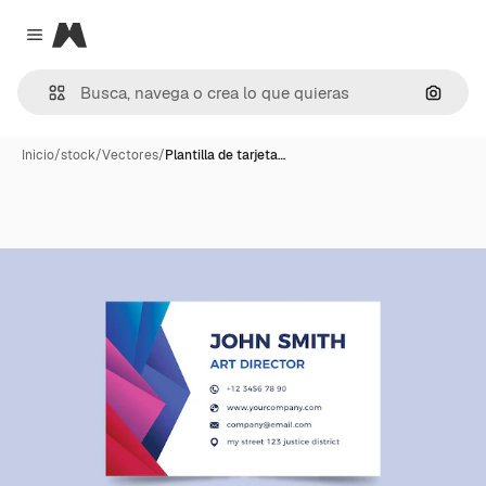
Magnific
Close menu
Buscar
Inicio
/
stock
/
Vectores
/
Plantilla de tarjeta…