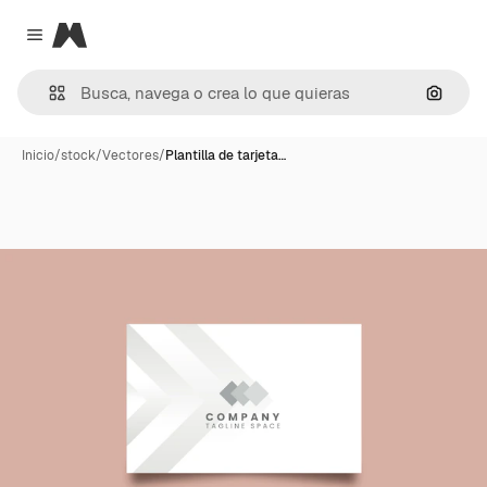
Magnific
Close menu
Buscar
Inicio
/
stock
/
Vectores
/
Plantilla de tarjeta…