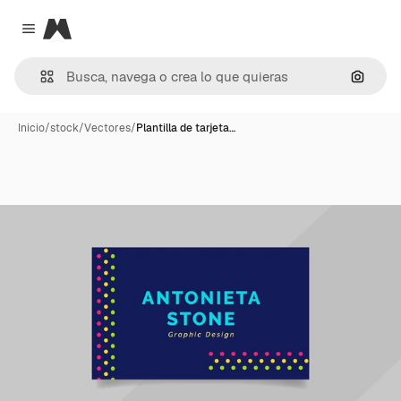
Magnific
Close menu
Buscar
Inicio
/
stock
/
Vectores
/
Plantilla de tarjeta…