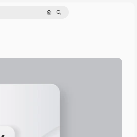
Buscar por imagen
Buscar