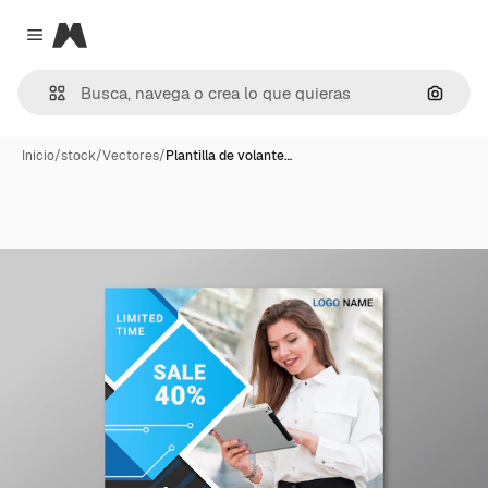
Magnific
Close menu
Buscar
Inicio
/
stock
/
Vectores
/
Plantilla de volante…