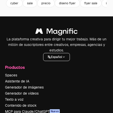
cyber
sale
precio
diseno flyer
flyer sale
inte
La plataforma creativa para dirigir tu mejor trabajo. Más de un
millón de suscriptores entre creativos, empresas, agencias y
estudios.
Español
Productos
Spaces
Asistente de IA
Generador de imágenes
Generador de vídeos
Texto a voz
Contenido de stock
MCP para Claude/ChatGPT
Nuevo