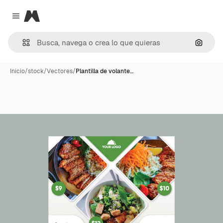
Magnific
Close menu
Buscar
Inicio
/
stock
/
Vectores
/
Plantilla de volante…