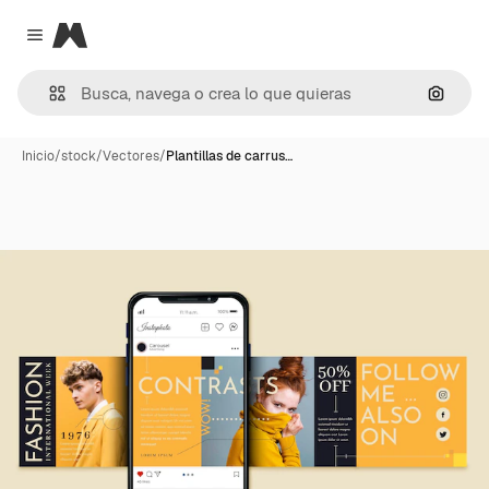
Magnific
Close menu
Buscar
Inicio
/
stock
/
Vectores
/
Plantillas de carrus…