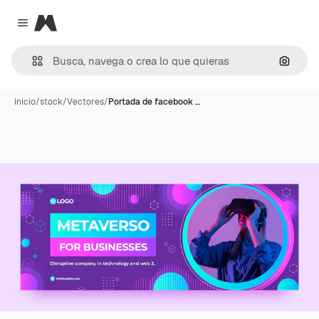
Magnific
Close menu
Buscar
Inicio
/
stock
/
Vectores
/
Portada de facebook …