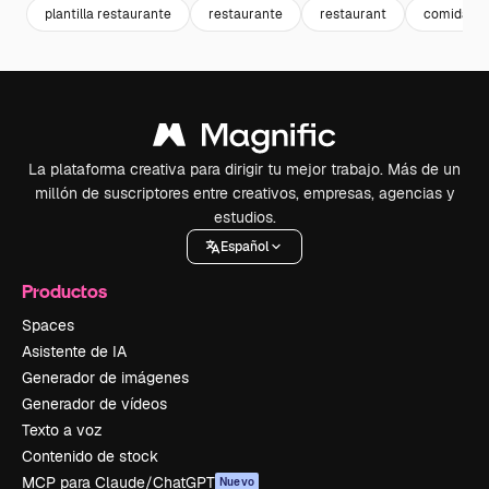
plantilla restaurante
restaurante
restaurant
comida ra
La plataforma creativa para dirigir tu mejor trabajo. Más de un
millón de suscriptores entre creativos, empresas, agencias y
estudios.
Español
Productos
Spaces
Asistente de IA
Generador de imágenes
Generador de vídeos
Texto a voz
Contenido de stock
MCP para Claude/ChatGPT
Nuevo