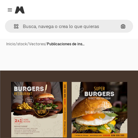
Magnific
Close menu
Buscar
Inicio
/
stock
/
Vectores
/
Publicaciones de ins…