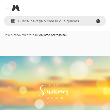
Magnific
Close menu
Buscar
Inicio
/
stock
/
Vectores
/
Realismo borroso hel…