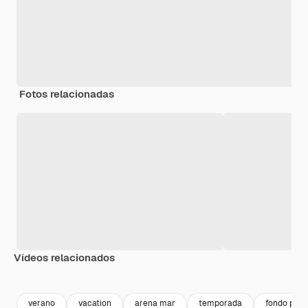
Fotos relacionadas
Vídeos relacionados
Premium
Premium
Premium
Premium
verano
vacation
arena mar
temporada
fondo play