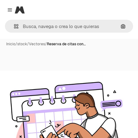
Magnific
Close menu
Buscar
Inicio
/
stock
/
Vectores
/
Reserva de citas con…