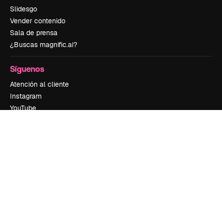
Slidesgo
Vender contenido
Sala de prensa
¿Buscas magnific.ai?
Síguenos
Atención al cliente
Instagram
YouTube
LinkedIn
TikTok
Discord
X
Reddit
Copyright © 2010-
2026
Freepik Company S.L.U.
Todos los derechos
reservados
.