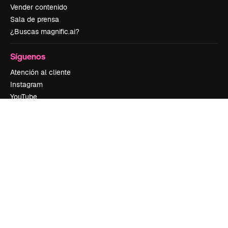
Vender contenido
Sala de prensa
¿Buscas magnific.ai?
Síguenos
Atención al cliente
Instagram
YouTube
LinkedIn
TikTok
Discord
X
Reddit
Copyright © 2010-
2026
Freepik Company S.L.U.
Todos los derechos
reservados
.