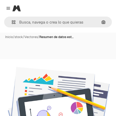
Magnific
Close menu
Buscar
Inicio
/
stock
/
Vectores
/
Resumen de datos est…