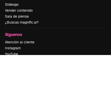
Slidesgo
Vender contenido
Sala de prensa
¿Buscas magnific.ai?
Síguenos
Atención al cliente
Instagram
YouTube
LinkedIn
TikTok
Discord
X
Reddit
Copyright © 2010-
2026
Freepik Company S.L.U.
Todos los derechos
reservados
.