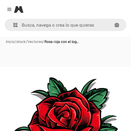
Magnific
Close menu
Buscar
Inicio
/
stock
/
Vectores
/
Rosa roja con el log…