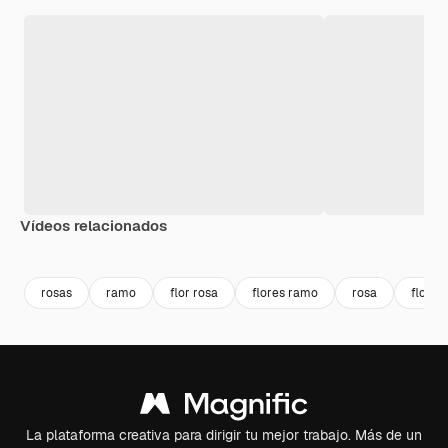
Vídeos relacionados
Premium
Premium
Generado por IA
Premium
Premium
Generado p
rosas
ramo
flor rosa
flores ramo
rosa
floral
La plataforma creativa para dirigir tu mejor trabajo. Más de un