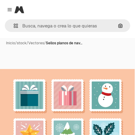
Magnific
Close menu
Buscar
Inicio
/
stock
/
Vectores
/
Sellos planos de nav…