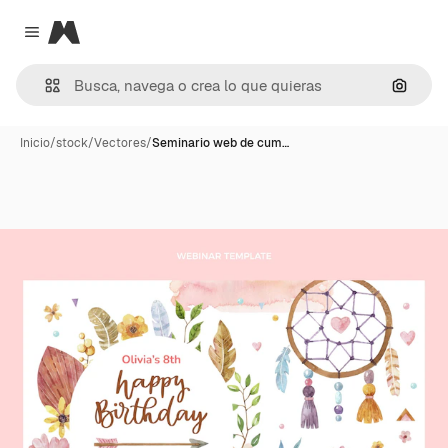
Magnific
Close menu
Buscar
Inicio
/
stock
/
Vectores
/
Seminario web de cum…