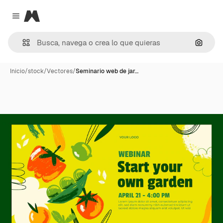
Magnific
Close menu
Buscar
Inicio
/
stock
/
Vectores
/
Seminario web de jar…