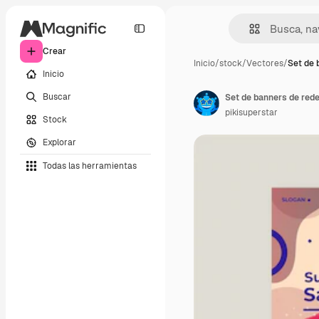
Crear
Inicio
/
stock
/
Vectores
/
Set de 
Inicio
Buscar
Set de banners de red
pikisuperstar
Stock
Explorar
Todas las herramientas