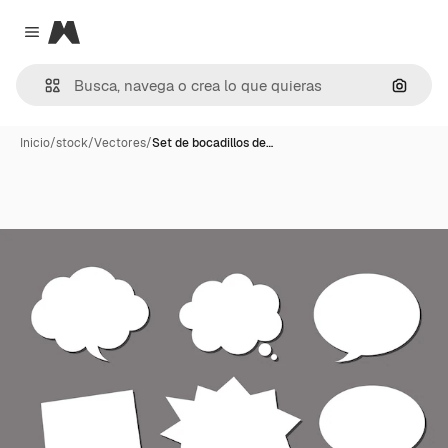
Magnific
Close menu
Buscar
Inicio
/
stock
/
Vectores
/
Set de bocadillos de…