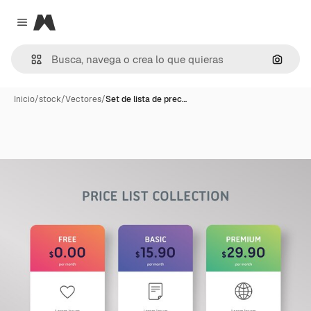
Magnific
Close menu
Buscar
Inicio
/
stock
/
Vectores
/
Set de lista de prec…