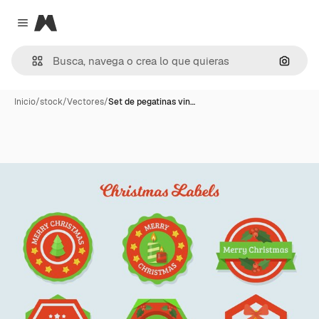
Magnific
Close menu
Buscar
Inicio
/
stock
/
Vectores
/
Set de pegatinas vin…